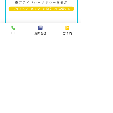
※プライバシーポリシーを表示
プライバシーポリシーに同意して送信する
TEL
お問合せ
ご予約
ふみちゃんキッチン
東京都立川市の
東京都立川市錦町1-5-15 らびっとはうす1階
​TEL：042-595-7277
ふみちゃんKITCHEN
インスタ随時更新中！
ぜひフォローしてください！