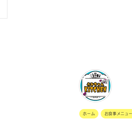
んキッチン
インス
びっとはうす1階
ぜひフ
ホーム
お食事メニュ
ts Reserved.