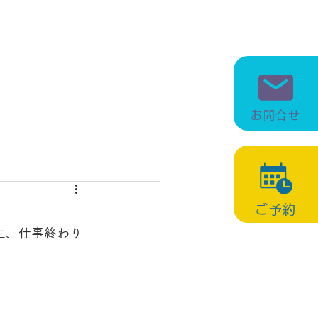
0​※火曜日定休（祝日の場合は営業）
：042-595-7277
お問合せ
ご予約
生、仕事終わり